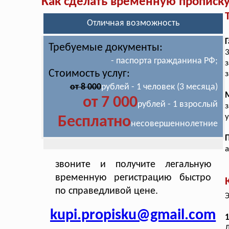
Как сделать временную прописк
Отличная возможность
Г
Требуемые документы:
- паспорта гражданина РФ;
з
Стоимость услуг:
з
от 8 000
рублей - 1 человек (3 месяца)
от 7 000
рублей - 1 взрослый
з
у
Бесплатно
несовершеннолетние
звоните и получите легальную
временную регистрацию быстро
по справедливой цене.
Э
kupi.propisku@gmail.com
1