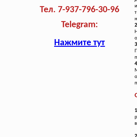
и
Тел. 7-937-796-30-96
т
н
Telegram:
2
о
Нажмите тут
3
П
п
4
о
п
1
р
в
2