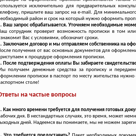
спользуется исключительно для предварительных консуль
елефону, пришлите ваш запрос на e-mail. Для минимального
еобходимый район и срок на который нужно оформить проп
. Ваш запрос обрабатывается. Уточняем необходимые мом
Наш сотрудник проверит возможность прописки в том или
знакомит Вас с условиями, обозначит сроки.
. Заключаем договор и мы отправляем собственника на оф
осле получения от вас основных документов для оформлен
риступаем к процедуре оформления прописки.
. После подтверждения оплаты Вы забираете свидетельство
Мы получаем денежные средства за прописку и передаем
формлении прописки в паспорт по месту жительства нужно 
аспортном столе!
Ответы на частые вопросы
. Как много времени требуется для получения готовых док
абочих дня. В нестандартных случаях, это время, может нем
ыходных дней. Надеемся вы понимаете, мы не можем зарегис
. Что требуется предоставить?
Пакет необходимых документ