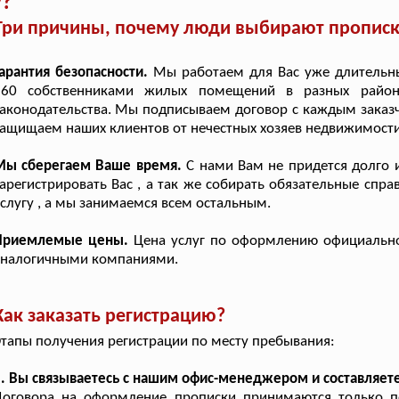
у?
Три причины, почему люди выбирают прописку
арантия безопасности.
Мы работаем для Вас уже длительны
360 собственниками жилых помещений в разных района
аконодательства. Мы подписываем договор с каждым заказч
ащищаем наших клиентов от нечестных хозяев недвижимости
Мы сберегаем Ваше время.
С нами Вам не придется долго и
арегистрировать Вас , а так же собирать обязательные спр
слугу , а мы занимаемся всем остальным.
Приемлемые цены.
Цена услуг по оформлению официально
аналогичными компаниями.
Как заказать регистрацию?
тапы получения регистрации по месту пребывания:
. Вы связываетесь с нашим офис-менеджером и составляете
Договора на оформление прописки принимаются только по