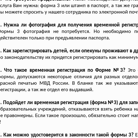
слуга Вам нужна: форма 3 или штамп в паспорт, а так же гр
ы можете спросить у нашего сотрудника по электронной поч
3. Нужна ли фотография для получения временной регист
Формы 3 фотография не потребуется. Но необходимо п
ействителен только при предъявлении паспорта.
. Как зарегистрировать детей, если опекуны проживают в д
о законодательству их придется регистрировать как минимум,
5. Что такое временная регистрация по Форме №3?
Это 
формы, допускаются некоторые отличия для разных отдел
красной печатью МВД России. В бланке так же указывают
егистрации, а так же отдел его выдавший.
. Подойдет ли временная регистрация (форма №3) для зап
бразовательных учреждений, отказываются взять ребенка 
е правомерны. Если такое произошло, обязательно стоит на
!
. Как можно удостоверится в законности такой формы 3?
Е