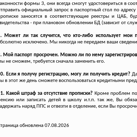
аконности формы 3, они всегда смогут удостовериться в со
тправить официальный запрос в паспортный стол по адресу
рописке заносятся в соответствующие реестры и ЦАБ, бу
видетельства - при плановом обновлении БД (зависит от с
8. Может ли так случится, что кто-либо использует мои
бсолютно исключено. Мы никогда не передаем ваши сведени
. Мой паспорт просрочен. Можно ли по нему зарегистриров
ы не сможем, требуется сначала заменить его.
0. Если я получу регистрацию, могу ли получить кредит?
Да
ы в этот же день сможете воспользоваться кредитными пре
1. Какой штраф за отсутствие прописки?
Кроме проблем пол
енсию или записать детей в школу и.т.п. так же, Вы обяз
адержать наряд ППС и отвезти в отделение, если Вы просрочи
траница обновлена 07.08.2026